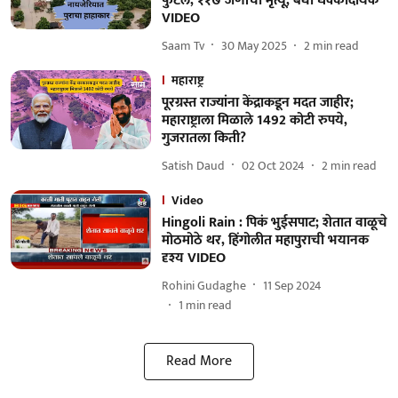
फुटलं, ११७ जणांचा मृत्यू, बघा धक्कादायक
VIDEO
Saam Tv
30 May 2025
2
min read
महाराष्ट्र
पूरग्रस्त राज्यांना केंद्राकडून मदत जाहीर;
महाराष्ट्राला मिळाले 1492 कोटी रुपये,
गुजरातला किती?
Satish Daud
02 Oct 2024
2
min read
Video
Hingoli Rain : पिकं भुईसपाट; शेतात वाळूचे
मोठमोठे थर, हिंगोलीत महापुराची भयानक
दृश्य VIDEO
Rohini Gudaghe
11 Sep 2024
1
min read
Read More