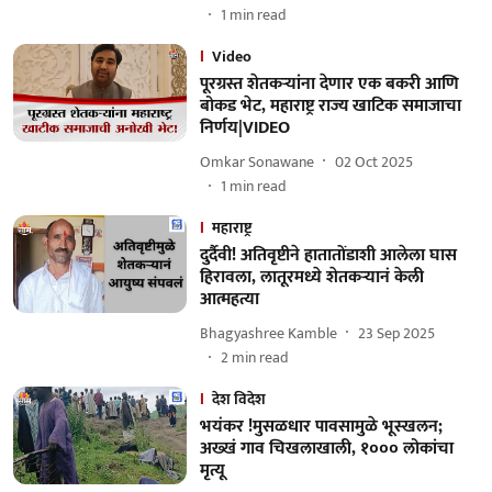
1
min read
Video
पूरग्रस्त शेतकऱ्यांना देणार एक बकरी आणि
बोकड भेट, महाराष्ट्र राज्य खाटिक समाजाचा
निर्णय|VIDEO
Omkar Sonawane
02 Oct 2025
1
min read
महाराष्ट्र
दुर्दैवी! अतिवृष्टीने हातातोंडाशी आलेला घास
हिरावला, लातूरमध्ये शेतकऱ्यानं केली
आत्महत्या
Bhagyashree Kamble
23 Sep 2025
2
min read
देश विदेश
भयंकर !मुसळधार पावसामुळे भूस्खलन;
अख्खं गाव चिखलाखाली, १००० लोकांचा
मृत्यू