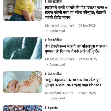
वेब स्टोरीज
फिटिंगचे कपडे घातले की पोट दिसतं? फक्त ७
दिवस फॉलो करा 'हा' सोपा फॉर्म्युला; पोटाची
चरबी होईल गायब!
Manasvi Choudhary
09 Jun 2026
2
min read
वेब स्टोरीज
उंच टेकडीवरून वाहतो 'हा' पांढराशुभ्र धबधबा,
पुण्यात 'हे' ठिकाण नेमकं आहे तरी कुठे?
Manasvi Choudhary
29 May 2026
2
min read
वेब स्टोरीज
अर्जून तेंडुलकरनंतर या भारतीय खेळाडूने
गुपचूप उरकला साखरपूडा; पाहा Photos
Sakshi Sunil Jadhav
08 Mar 2026
3
min read
Sports