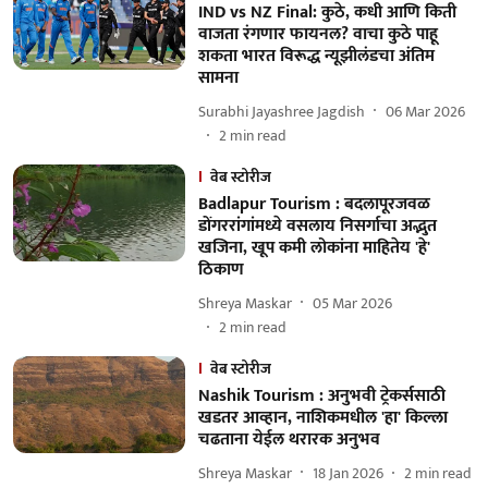
IND vs NZ Final: कुठे, कधी आणि किती
वाजता रंगणार फायनल? वाचा कुठे पाहू
शकता भारत विरूद्ध न्यूझीलंडचा अंतिम
सामना
Surabhi Jayashree Jagdish
06 Mar 2026
2
min read
वेब स्टोरीज
Badlapur Tourism : बदलापूरजवळ
डोंगररांगांमध्ये वसलाय निसर्गाचा अद्भुत
खजिना, खूप कमी लोकांना माहितेय 'हे'
ठिकाण
Shreya Maskar
05 Mar 2026
2
min read
वेब स्टोरीज
Nashik Tourism : अनुभवी ट्रेकर्ससाठी
खडतर आव्हान, नाशिकमधील 'हा' किल्ला
चढताना येईल थरारक अनुभव
Shreya Maskar
18 Jan 2026
2
min read