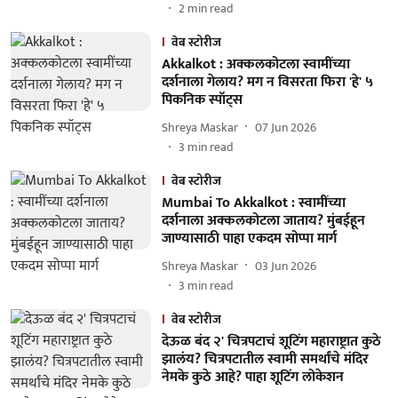
2
min read
वेब स्टोरीज
Akkalkot : अक्कलकोटला स्वामींच्या
दर्शनाला गेलाय? मग न विसरता फिरा 'हे' ५
पिकनिक स्पॉट्स
Shreya Maskar
07 Jun 2026
3
min read
वेब स्टोरीज
Mumbai To Akkalkot : स्वामींच्या
दर्शनाला अक्कलकोटला जाताय? मुंबईहून
जाण्यासाठी पाहा एकदम सोप्पा मार्ग
Shreya Maskar
03 Jun 2026
3
min read
वेब स्टोरीज
देऊळ बंद २' चित्रपटाचं शूटिंग महाराष्ट्रात कुठे
झालंय? चित्रपटातील स्वामी समर्थांचे मंदिर
नेमके कुठे आहे? पाहा शूटिंग लोकेशन