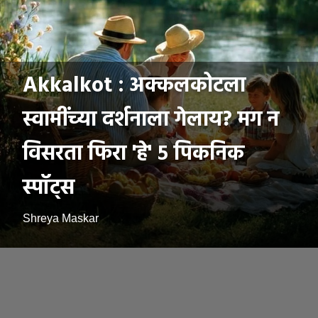
Akkalkot : अक्कलकोटला
स्वामींच्या दर्शनाला गेलाय? मग न
विसरता फिरा 'हे' ५ पिकनिक
स्पॉट्स
Shreya Maskar