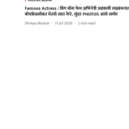
मनोरंजन बातम्या
Famous Actress : बिग बॉस फेम अभिनेत्री अडकली लग्नबंधनात
बॉयफ्रेंडसोबत घेतले सात फेरे, सुंदर PHOTOS आले समोर
Shreya Maskar
11 Jul 2026
2
min read