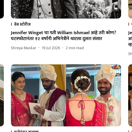
वेब स्टोरीज
Jennifer Winget चा पती William Ishmael आहे तरी कोण?
Je
घटस्फोटानंतर १२ वर्षांनी अभिनेत्रीने थाटला दुसरा संसार
अभ
व
Shreya Maskar
19 Jul 2026
2
min read
Sh