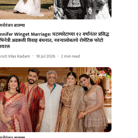
मनोरंजन बातम्या
nnifer Winget Marriage: घटस्फोटाच्या १२ वर्षांनंतर प्रसिद्ध
िनेत्री अडकली विवाह बंधनात, नवऱ्यासोबतचे रोमँटिक फोटो
्हायरल
ruti Vilas Kadam
18 Jul 2026
2
min read