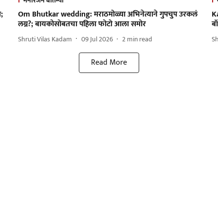
मनोरंजन बातम्या
;
Om Bhutkar wedding: मराठमोळ्या अभिनेत्याने गुपचुप उरकलं
K
लग्न?; बायकोसोबतचा पहिला फोटो आला समोर
बॉ
Shruti Vilas Kadam
09 Jul 2026
2
min read
S
Read More