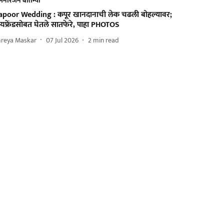
मनोरंजन बातम्या
apoor Wedding : कपूर खानदानाची लेक चढली बोहल्यावर;
यफ्रेंडसोबत घेतले सातफेरे, पाहा PHOTOS
hreya Maskar
07 Jul 2026
2
min read