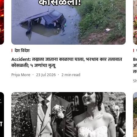
देश विदेश
४
Accident: लग्नाला जाताना काळाचा घाला, भरधाव कार तलावात
B
कोसळली; ५ जणांचा मृत्यू
अभ
ल
Priya More
23 Jul 2026
2
min read
S