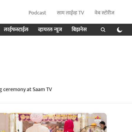
Podcast
साम लाईव्ह TV
वेब स्टोरीज
लाईफस्टाईल
व्हायरल न्यूज
बिझनेस
ng ceremony at Saam TV