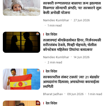
सरकारी रुग्णालयात बाळाचा जन्म झाल्यास
मिळणार सोन्याची अंगठी; 'या' सरकारने सुरू
केली अनोखी योजना
Namdeo Kumbhar
27 Jun 2026
1
min read
देश विदेश
लज्जास्पद! बॉयफ्रेंडसोबत डिनर, निर्जनस्थळी
शरीरसंबंध ठेवले, मित्रही पोहचले; पोलीस
कॉन्स्टेबल महिलेवर तिघांचा बलात्कार
Namdeo Kumbhar
14 Jun 2026
2
min read
देश विदेश
सरकारवरील संकट टळलं! 'त्या' 21 बंडखोर
आमदारांना दिलासा; अपात्रतेच्या कारवाईला
स्थगिती
Bharat Jadhav
09 Jun 2026
1
min read
देश विदेश