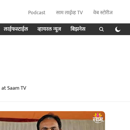
Podcast
साम लाईव्ह TV
वेब स्टोरीज
लाईफस्टाईल
व्हायरल न्यूज
बिझनेस
t at Saam TV