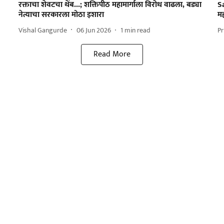
रक्ताचा शेवटचा थेंब...; शक्तिपीठ महामार्गाला विरोध वाढला, बड्या
S
नेत्याचा सरकारला मोठा इशारा
म
Vishal Gangurde
06 Jun 2026
1
min read
Pr
Read More