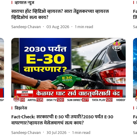
व्हायरल न्यूज
साराचा हॉट व्हिडिओ व्हायरल? सारा तेंडूलकरच्या व्हायरल
Fa
व्हिडिओचं सत्य काय?
ज
Sandeep Chavan
03 Aug 2026
1
min read
S
बिझनेस
Fact-Check: सरकारची E-30 ची तयारी?2030 पर्यंत E-30
Fa
वापरणार?व्हायरल मेसेजमागचं सत्य काय?
फ
Sandeep Chavan
30 Jul 2026
1
min read
S