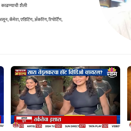
न काढण्याची शैली
न, कॅमेरा, एडिटिंग, अँकरिंग, रिपोर्टिंग,