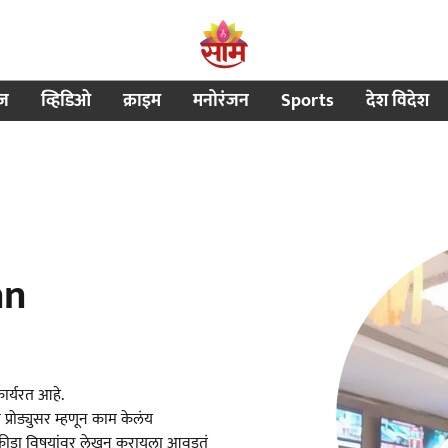
ीज
व्हिडिओ
क्राइम
मनोरंजन
Sports
देश विदेश
an
कार्यरत आहे.
 प्रोड्युसर म्हणून काम केलंय
, क्रीडा विषयांवर लेखन करायला आवडतं