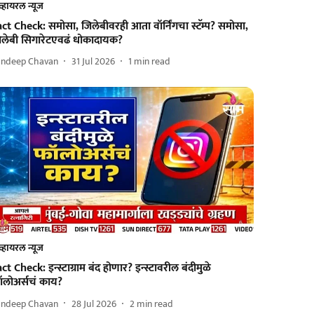
व्हायरल न्यूज
ct Check: समोसा, जिलेबीवरही आता वॉर्निंगचा स्टॅम्प? समोसा,
िलेबी सिगारेटएवढं धोकादायक?
andeep Chavan
31 Jul 2026
1
min read
व्हायरल न्यूज
ct Check: इन्स्टाग्राम बंद होणार? इन्स्टावरील बंदीमुळे
ॉलोअर्सचं काय?
andeep Chavan
28 Jul 2026
2
min read