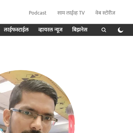
Podcast
साम लाईव्ह TV
वेब स्टोरीज
लाईफस्टाईल
व्हायरल न्यूज
बिझनेस