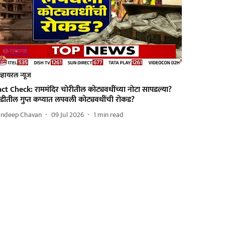
व्हायरल न्यूज
ct Check: राममंदिर चोरीतील कोट्यवधींच्या नोटा सापडल्या?
ाडीतील गुप्त कप्यात लपवली कोट्यवधींची रोकड?
andeep Chavan
09 Jul 2026
1
min read