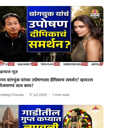
व्हायरल न्यूज
नम वांगचुंक यांच्या उपोषणाला दीपिकाचं समर्थन? व्हायरल
ेसेजमागचं सत्य काय?
andeep Chavan
17 Jul 2026
1
min read