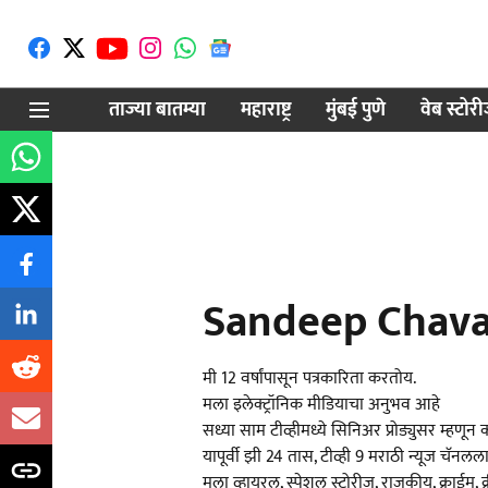
ताज्या बातम्या
महाराष्ट्र
मुंबई पुणे
वेब स्टोर
Sandeep Chav
मी 12 वर्षांपासून पत्रकारिता करतोय.
मला इलेक्ट्रॉनिक मीडियाचा अनुभव आहे
सध्या साम टीव्हीमध्ये सिनिअर प्रोड्युसर म्हणून 
यापूर्वी झी 24 तास, टीव्ही 9 मराठी न्यूज चॅनलला
मला व्हायरल, स्पेशल स्टोरीज, राजकीय, क्राईम