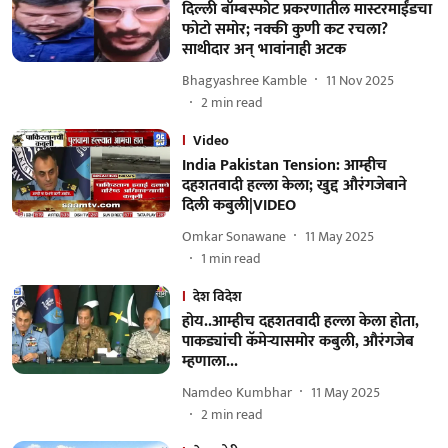
दिल्ली बॉम्बस्फोट प्रकरणातील मास्टरमाईंडचा
फोटो समोर; नक्की कुणी कट रचला?
साथीदार अन् भावांनाही अटक
Bhagyashree Kamble
11 Nov 2025
2
min read
Video
India Pakistan Tension: आम्हीच
दहशतवादी हल्ला केला; खुद्द औरंगजेबाने
दिली कबुली|VIDEO
Omkar Sonawane
11 May 2025
1
min read
देश विदेश
होय..आम्हीच दहशतवादी हल्ला केला होता,
पाकड्यांची कॅमेऱ्यासमोर कबुली, औरंगजेब
म्हणाला...
Namdeo Kumbhar
11 May 2025
2
min read