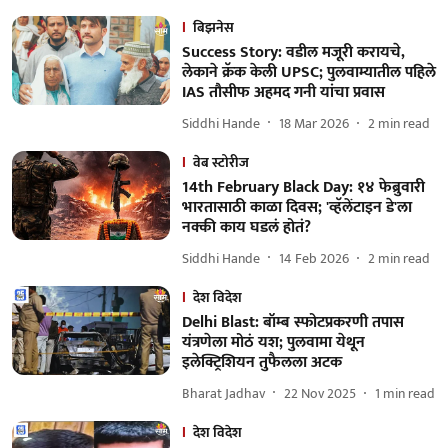
बिझनेस
Success Story: वडील मजूरी करायचे,
लेकाने क्रॅक केली UPSC; पुलवाम्यातील पहिले
IAS तौसीफ अहमद गनी यांचा प्रवास
Siddhi Hande
18 Mar 2026
2
min read
वेब स्टोरीज
14th February Black Day: १४ फेब्रुवारी
भारतासाठी काळा दिवस; 'व्हॅलेंटाइन डे'ला
नक्की काय घडलं होतं?
Siddhi Hande
14 Feb 2026
2
min read
देश विदेश
Delhi Blast: बॉम्ब स्फोटप्रकरणी तपास
यंत्रणेला मोठं यश; पुलवामा येथून
इलेक्ट्रिशियन तुफैलला अटक
Bharat Jadhav
22 Nov 2025
1
min read
देश विदेश