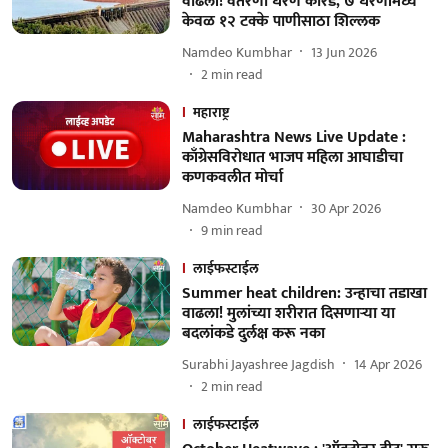
वाढली! वैतरणा धरण कोरडे, ७ धरणांमध्ये
केवळ १२ टक्के पाणीसाठा शिल्लक
Namdeo Kumbhar
13 Jun 2026
2
min read
महाराष्ट्र
Maharashtra News Live Update :
काँग्रेसविरोधात भाजप महिला आघाडीचा
कणकवलीत मोर्चा
Namdeo Kumbhar
30 Apr 2026
9
min read
लाईफस्टाईल
Summer heat children: उन्हाचा तडाखा
वाढला! मुलांच्या शरीरात दिसणाऱ्या या
बदलांकडे दुर्लक्ष करू नका
Surabhi Jayashree Jagdish
14 Apr 2026
2
min read
लाईफस्टाईल