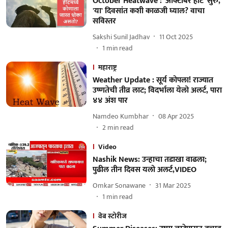
October Heatwave : 'ऑक्टोबर हीट' सुरु,
'या' दिवसांत कशी काळजी घ्याल? वाचा
सविस्तर
Sakshi Sunil Jadhav
11 Oct 2025
1
min read
महाराष्ट्र
Weather Update : सूर्य कोपला! राज्यात
उष्णतेची तीव्र लाट; विदर्भाला येलो अलर्ट, पारा
४४ अंश पार
Namdeo Kumbhar
08 Apr 2025
2
min read
Video
Nashik News: उन्हाचा तडाखा वाढला;
पुढील तीन दिवस यलो अलर्ट,VIDEO
Omkar Sonawane
31 Mar 2025
1
min read
वेब स्टोरीज