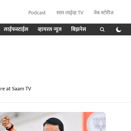
Podcast
साम लाईव्ह TV
वेब स्टोरीज
लाईफस्टाईल
व्हायरल न्यूज
बिझनेस
ore at Saam TV