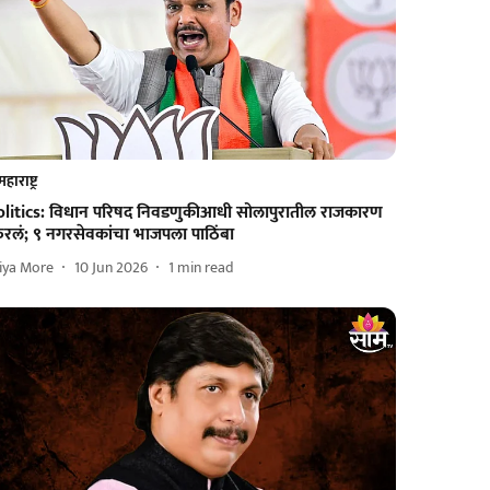
महाराष्ट्र
olitics: विधान परिषद निवडणुकीआधी सोलापुरातील राजकारण
िरलं; ९ नगरसेवकांचा भाजपला पाठिंबा
iya More
10 Jun 2026
1
min read