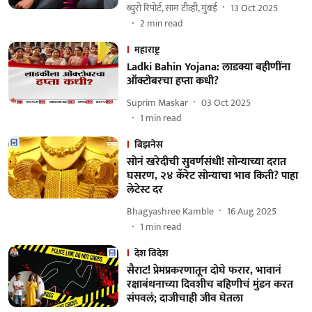
ब्युरो रिपोर्ट, साम टीव्ही, मुंबई
13 Oct 2025
2
min read
महाराष्ट्र
Ladki Bahin Yojana: लाडक्या बहीणींना
ऑक्टोबरचा हप्ता कधी?
Suprim Maskar
03 Oct 2025
1
min read
बिझनेस
सोनं खरेदीची सुवर्णसंधी! सोन्याच्या दरात
घसरण, २४ कॅरेट सोन्याचा भाव किती? पाहा
लेटेस्ट दर
Bhagyashree Kamble
16 Aug 2025
1
min read
देश विदेश
सैराट! प्रेमप्रकरणातून दोघे फरार, भावानं
रक्षाबंधनाच्या दिवशीच बहिणीचं मुंडन करत
संपवलं; दाजीचाही जीव घेतला