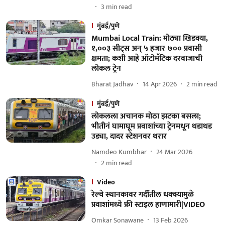
3
min read
मुंबई/पुणे
Mumbai Local Train: मोठ्या खिडक्या,
१,००३ सीट्स अन् ५ हजार ७०० प्रवासी
क्षमता; कशी आहे ऑटोमॅटिक दरवाजाची
लोकल ट्रेन
Bharat Jadhav
14 Apr 2026
2
min read
मुंबई/पुणे
लोकलला अचानक मोठा झटका बसला;
भीतीनं घामाघूम प्रवाशांच्या ट्रेनमधून धडाधड
उड्या, दादर स्टेशनवर थरार
Namdeo Kumbhar
24 Mar 2026
2
min read
Video
रेल्वे स्थानकावर गर्दीतील धक्क्यामुळे
प्रवाशांमध्ये फ्री स्टाइल हाणामारी|VIDEO
Omkar Sonawane
13 Feb 2026