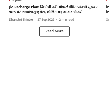
बिझनेस
Jio Recharge Plan: जिओची नवी ऑफर! गेमिंग प्लॅनची सुरुवात
i
फक्त ४८ रुपयांपासून; डेटा, कॉलिंग अन् दमदार ऑफर्स
i
Dhanshri Shintre
27 Sep 2025
2
min read
O
Read More