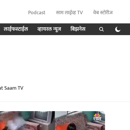
Podcast
साम लाईव्ह TV
वेब स्टोरीज
लाईफस्टाईल
व्हायरल न्यूज
बिझनेस
at Saam TV