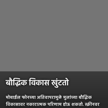
बौद्धिक विकास खुंटतो
मोबाईल फोनच्या अतिवापरामुळे मुलांच्या बौद्धिक
विकासावर नकारात्मक परिणाम होऊ शकतो. स्क्रीनवर