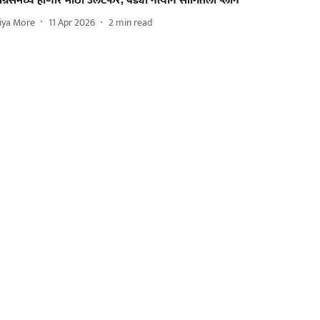
ँग्रेसमध्ये होणार मोठा उलटफेर, बड्या नेत्यानं सांगितला प्लान
iya More
11 Apr 2026
2
min read