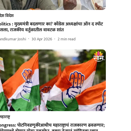
देश विदेश
litics : मुख्यमंत्री बदलणार का? काँग्रेस अध्यक्षांचा ऑन द स्पॉट
ैसला, राजकीय वर्तुळातील वावटळ शांत
andkumar Joshi
30 Apr 2026
2
min read
महाराष्ट्र
ongress: पोटनिवडणुकीआधीच महाराष्ट्राचं राजकारण ढवळणार;