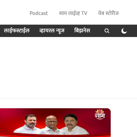
Podcast
साम लाईव्ह TV
वेब स्टोरीज
लाईफस्टाईल
व्हायरल न्यूज
बिझनेस