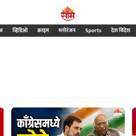
ीज
व्हिडिओ
क्राइम
मनोरंजन
Sports
देश विदेश