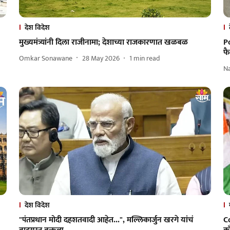
देश विदेश
मुख्यमंत्र्यांनी दिला राजीनामा; देशाच्या राजकारणात खळबळ
Po
फ
Omkar Sonawane
28 May 2026
1
min read
N
देश विदेश
"पंतप्रधान मोदी दहशतवादी आहेत...", मल्लिकार्जुन खरगे यांचं
C