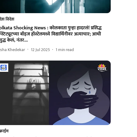
देश विदेश
lkata Shocking News : कोलकाता पुन्हा हादरलं! प्रसिद्ध
्स्टिट्यूटच्या बॉइज हॉस्टेलमध्ये विद्यार्थिनीवर अत्याचार; आधी
शुद्ध केलं, नंतर...
isha Khedekar
12 Jul 2025
1
min read
क्राईम