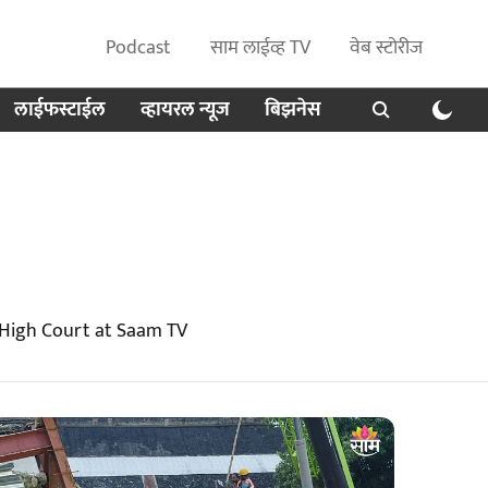
Podcast
साम लाईव्ह TV
वेब स्टोरीज
लाईफस्टाईल
व्हायरल न्यूज
बिझनेस
 High Court at Saam TV