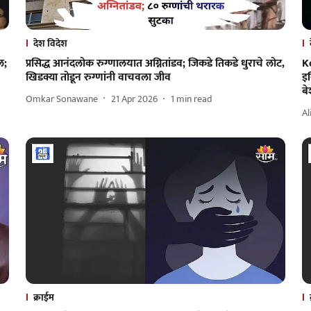
देश विदेश
ल;
प्रसिद्ध आनंदलोक रुग्णालयात अग्नितांडव; जिकडे तिकडे धुराचे लोट,
Ko
खिडक्या तोडून रुग्णांनी वाचवला जीव
इन
बे
Omkar Sonawane
21 Apr 2026
1
min read
Al
क्राईम