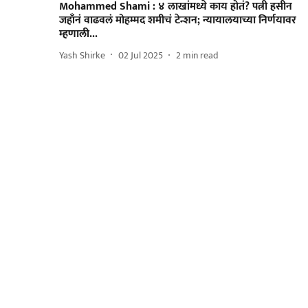
Mohammed Shami : ४ लाखांमध्ये काय होतं? पत्नी हसीन
जहाँनं वाढवलं मोहम्मद शमीचं टेन्शन; न्यायालयाच्या निर्णयावर
म्हणाली...
Yash Shirke
02 Jul 2025
2
min read