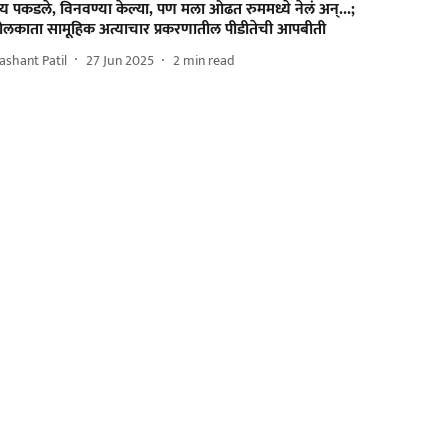
य पकडले, विनवण्या केल्या, पण मला ओढत रुममध्ये नेलं अन्...;
ोलकाता सामूहिक अत्याचार प्रकरणातील पीडीतेची आपबीती
ashant Patil
27 Jun 2025
2
min read