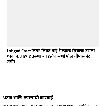
Lohgad Case: ‘केतन जिवंत आहे’ ऐकताच सियाचा उडाला
थरकाप; लोहगड तरूणाच्या हत्येप्रकरणी मोठा गौप्यस्फोट
समोर
अटक आणि तपासाची कारवाई
या प्रकरणात आतापर्यंत पाच जणांना अटक करण्यात आलीये. यामध्ये