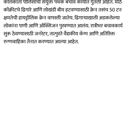
कोलकाता पोलिसांची संयुक्त पथकं बचाव कार्यात गुंतली आहेत. मोठे
काँक्रीटचे ढिगारे आणि लोखंडी बीम हटवण्यासाठी क्रेन तसंच 50 टन
क्षमतेची हायड्रॉलिक क्रेन वापरली जातेय. ढिगाऱ्याखाली अडकलेल्या
लोकांना पाणी आणि ऑक्सिजन पुरवण्यात आलंय. रात्रीभर बचावकार्य
सुरू ठेवण्यासाठी जनरेटर, तात्पुरते वैद्यकीय कॅम्प आणि अतिरिक्त
रुग्णवाहिका तैनात करण्यात आल्या आहेत.