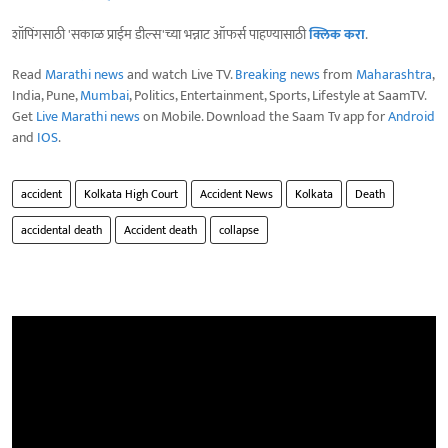
शॉपिंगसाठी 'सकाळ प्राईम डील्स'च्या भन्नाट ऑफर्स पाहण्यासाठी
क्लिक करा
.
Read
Marathi news
and watch Live TV.
Breaking news
from
Maharashtra
,
India, Pune,
Mumbai
, Politics, Entertainment, Sports, Lifestyle at SaamTV.
Get
Live Marathi news
on Mobile. Download the Saam Tv app for
Android
and
IOS
.
accident
Kolkata High Court
Accident News
Kolkata
Death
accidental death
Accident death
collapse