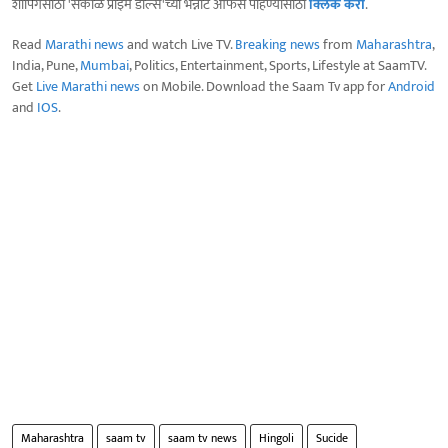
शॉपिंगसाठी 'सकाळ प्राईम डील्स'च्या भन्नाट ऑफर्स पाहण्यासाठी
क्लिक करा
.
Read
Marathi news
and watch Live TV.
Breaking news
from
Maharashtra
,
India, Pune,
Mumbai
, Politics, Entertainment, Sports, Lifestyle at SaamTV.
Get
Live Marathi news
on Mobile. Download the Saam Tv app for
Android
and
IOS
.
Maharashtra
saam tv
saam tv news
Hingoli
Sucide