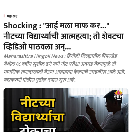
महाराष्ट्र
Shocking : "आई मला माफ कर..."
नीटच्या विद्यार्थ्याची आत्महत्या; तो शेवटचा
व्हिडिओ पाठवला अन्...
Maharashtra Hingoli News : हिंगोली जिल्ह्यातील पिंपरखेड
येथील १८ वर्षीय सुशील ढगे याने नीट परीक्षा अवघड गेल्यामुळे तो
मानसिक तणावाखाली येऊन आत्महत्या केल्याचे उघडकीस आले आहे.
याप्रकरणी पोलीस पुढील तपास सुरु आहे.