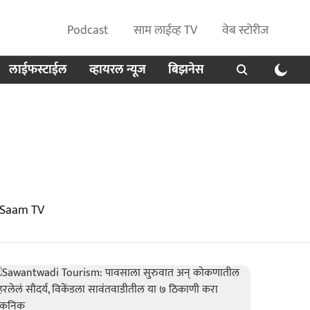
Podcast
साम लाईव्ह TV
वेब स्टोरीज
लाईफस्टाईल
व्हायरल न्यूज
बिझनेस
 Saam TV