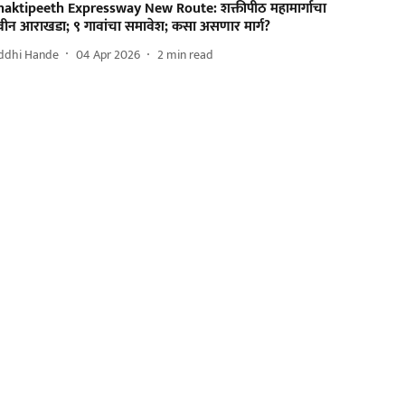
haktipeeth Expressway New Route: शक्तीपीठ महामार्गाचा
वीन आराखडा; ९ गावांचा समावेश; कसा असणार मार्ग?
iddhi Hande
04 Apr 2026
2
min read