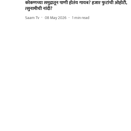
कोकणच्या समुद्रातून पाणी होतंय गायब? हजार फुटांची ओहोटी,
त्सुनामीची नांदी?
Saam Tv
08 May 2026
1
min read