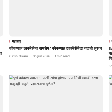
महाराष्ट्र
कोकणात ठाकरेसेना नामशेष? कोकणात ठाकरेसेनेला गळती सुरूच
S
चा
बह
Girish Nikam
05 Jun 2026
1
min read
प
Sh