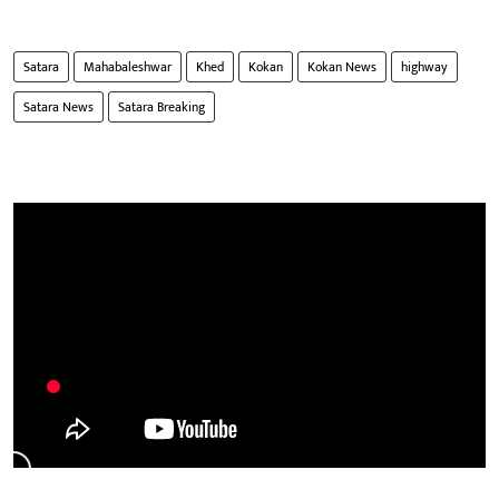
Satara
Mahabaleshwar
Khed
Kokan
Kokan News
highway
Satara News
Satara Breaking