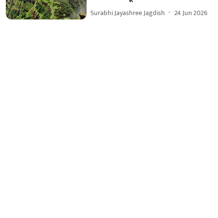
Surabhi Jayashree Jagdish
24 Jun 2026