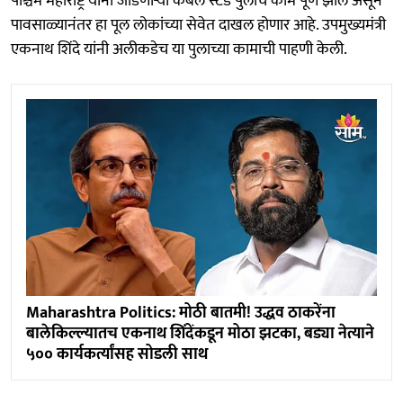
पश्चिम महाराष्ट्र यांना जोडणाऱ्या केबल स्टेड पुलाचे काम पूर्ण झाले असून
पावसाळ्यानंतर हा पूल लोकांच्या सेवेत दाखल होणार आहे. उपमुख्यमंत्री
एकनाथ शिंदे यांनी अलीकडेच या पुलाच्या कामाची पाहणी केली.
Maharashtra Politics: मोठी बातमी! उद्धव ठाकरेंना
बालेकिल्ल्यातच एकनाथ शिंदेंकडून मोठा झटका, बड्या नेत्याने
५०० कार्यकर्त्यांसह सोडली साथ