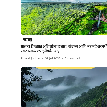
महाराष्ट्र
सातारा जिल्ह्यात अतिवृष्टीचा इशारा; खंडाळा आणि महाबळेश्वरमध
पर्यटनस्थळे १० जुलैपर्यंत बंद
Bharat Jadhav
08 Jul 2026
2
min read