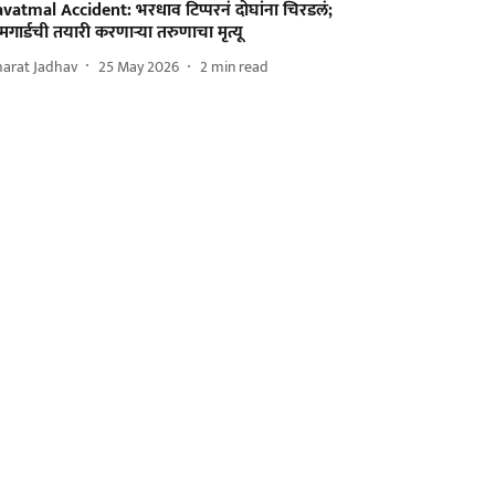
avatmal Accident: भरधाव टिप्परनं दोघांना चिरडलं;
मगार्डची तयारी करणाऱ्या तरुणाचा मृत्यू
harat Jadhav
25 May 2026
2
min read