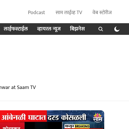
Podcast
साम लाईव्ह TV
वेब स्टोरीज
लाईफस्टाईल
व्हायरल न्यूज
बिझनेस
shwar at Saam TV