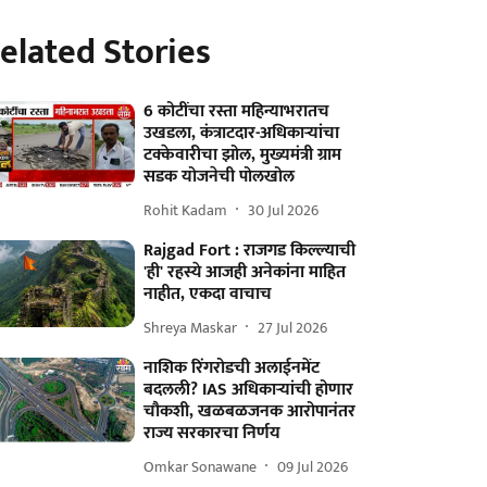
elated Stories
6 कोटींचा रस्ता महिन्याभरातच
उखडला, कंत्राटदार-अधिकाऱ्यांचा
टक्केवारीचा झोल, मुख्यमंत्री ग्राम
सडक योजनेची पोलखोल
Rohit Kadam
30 Jul 2026
Rajgad Fort : राजगड किल्ल्याची
'ही' रहस्ये आजही अनेकांना माहित
नाहीत, एकदा वाचाच
Shreya Maskar
27 Jul 2026
नाशिक रिंगरोडची अलाईनमेंट
बदलली? IAS अधिकाऱ्यांची होणार
चौकशी, खळबळजनक आरोपानंतर
राज्य सरकारचा निर्णय
Omkar Sonawane
09 Jul 2026