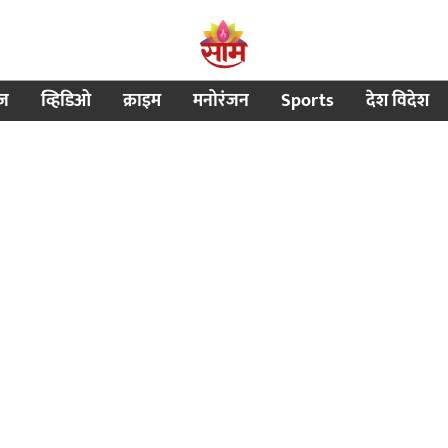
ीज
व्हिडिओ
क्राइम
मनोरंजन
Sports
देश विदेश