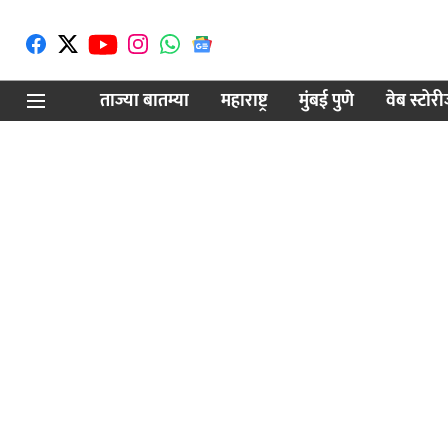
ताज्या बातम्या
महाराष्ट्र
मुंबई पुणे
वेब स्टोर