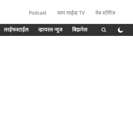
Podcast
साम लाईव्ह TV
वेब स्टोरीज
लाईफस्टाईल
व्हायरल न्यूज
बिझनेस