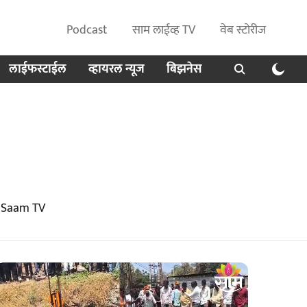
Podcast
साम लाईव्ह TV
वेब स्टोरीज
लाईफस्टाईल
व्हायरल न्यूज
बिझनेस
t Saam TV