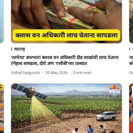
महाराष्ट्र
'लाचेचा' कारभार! क्लास वन अधिकारी दीड लाखांची लाच घेताना
न
रंगेहाथ सापडला, दोघे जण 'एसीबी'च्या ताब्यात
क
Vishal Gangurde
20 May 2026
2
min read
O