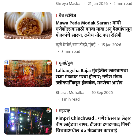
Shreya Maskar
21 Jan 2026
2
min read
वेब स्टोरीज
Mawa Peda Modak Saran : माघी
गणेशोत्सवासाठी बनवा मावा अन् पेढ्यांपासून
मोदकांचे सारण, लगेच नोट करा रेसिपी
ब्युरो रिपोर्ट, साम टीव्ही, मुंबई
15 Jan 2026
3
min read
मुंबई/पुणे
Lalbaugcha Raja: मुंबईतील लालबागचा
राजा मंडळात गरबा होणार; गणेश मंडळ
उद्योगपतींकडून हॅकजॅक, मनसेचा आरोप
Bharat Mohalkar
10 Sep 2025
1
min read
महाराष्ट्र
Pimpri Chinchwad : गणेशोत्सवात लेझर
बीम लाईटचा वापर, डीजेचा दणदणाट; पिंपरी
चिंचवडमधील ४० मंडळांवर कारवाई