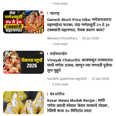
1
min read
महाराष्ट्र
Ganesh Murti Price Hike: गणेशभक्तांना
महागाईचा फटका, यंदा गणेशमूर्ती २५ ते ३०
टक्क्यांनी महागणार, नेमकं कारण काय?
Manasvi Choudhary
02 Jul 2026
1
min read
लाईफस्टाईल
Vinayak Chaturthi: आजपासून राज्यभरात
माघी गणेश उत्सव; जाणून घ्या गणपती पूजेचा
शुभ मुहूर्त
Surabhi Jayashree Jagdish
22 Jan 2026
2
min read
वेब स्टोरीज
Kesar Mawa Modak Recipe : माघी
गणेश जयंती स्पेशल 'केशर माव्याचे मोदक',
रेसिपी फक्त १० मिनिटांत तयार