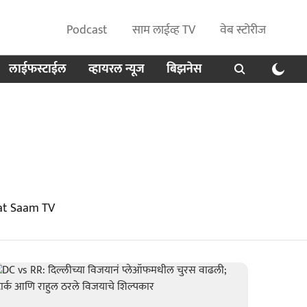
Podcast
साम लाईव्ह TV
वेब स्टोरीज
लाईफस्टाईल
व्हायरल न्यूज
बिझनेस
 at Saam TV