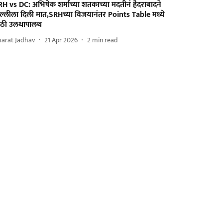
H vs DC: अभिषेक शर्माच्या शतकाच्या मदतीनं हैदराबादने
िल्लीला दिली मात,SRHच्या विजयानंतर Points Table मध्ये
ोठी उलथापालथ
harat Jadhav
21 Apr 2026
2
min read