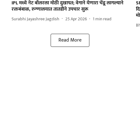
IPL मध्ये नेट बॉलरला मोठी दुखापत; वेगाने येणारा चेंडू लागल्याने
SR
रक्तबंबाळ, रुग्णालयात तातडीने उपचार सुरू
द
म
Surabhi Jayashree Jagdish
25 Apr 2026
1
min read
B
Read More