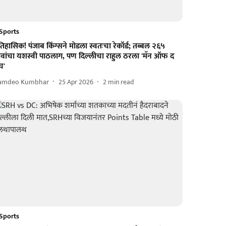
Sports
िहासिक! पंजाब किंग्सने मोडला स्वतःचा रेकॉर्ड; तब्बल २६५
ावांचा यशस्वी पाठलाग, पण दिल्लीचा राहुल ठरला 'मॅन ऑफ द
च'
amdeo Kumbhar
25 Apr 2026
2
min read
Sports