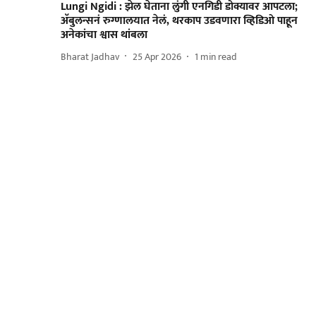
Lungi Ngidi : झेल घेताना लुंगी एनगिडी डोक्यावर आपटला;
अ‍ॅबुलन्सनं रुग्णालयात नेलं, थरकाप उडवणारा व्हिडिओ पाहून
अनेकांचा श्वास थांबला
Bharat Jadhav
25 Apr 2026
1
min read