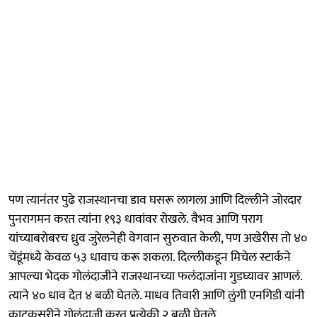
पण त्यानंतर पुढे राजस्थानचा डाव घसरू लागला आणि दिल्लीने जोरदार
पुनरागमन करत त्यांना १९३ धावांवर रोखले. वैभव आणि पराग
यांच्याबरोबरच ध्रुव जुरेलनेही वेगवान सुरुवात केली, पण अखेरीस तो ४०
चेंडूंमध्ये केवळ ५३ धावाच करू शकला. दिल्लीकडून मिचेल स्टार्कने
आपल्या भेदक गोलंदाजीने राजस्थानच्या फलंदाजांना गुडघ्यावर आणलं.
त्याने ४० धाव देत ४ बळी घेतले. माधव तिवारी आणि लुंगी एनगिडी यांनी
काटकसरीने गोलंदाजी करत प्रत्येकी २ बळी घेतले.