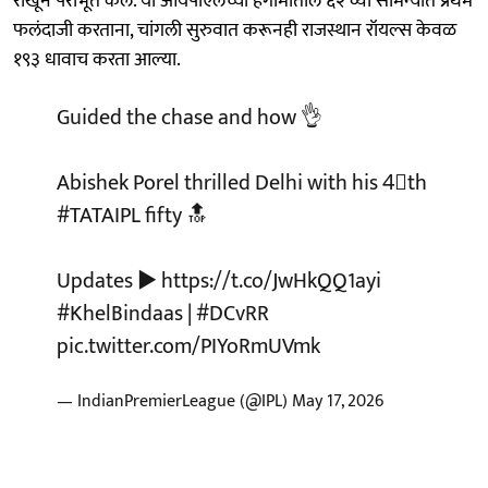
राखून पराभूत केले. या आयपीएलच्या हंगामातील ६२ व्या सामन्यात प्रथम
फलंदाजी करताना, चांगली सुरुवात करूनही राजस्थान रॉयल्स केवळ
१९३ धावाच करता आल्या.
Guided the chase and how 👌
Abishek Porel thrilled Delhi with his 4⃣th
#TATAIPL
fifty 🔝
Updates ▶️
https://t.co/JwHkQQ1ayi
#KhelBindaas
|
#DCvRR
pic.twitter.com/PIYoRmUVmk
— IndianPremierLeague (@IPL)
May 17, 2026