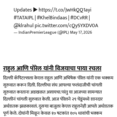
Updates ▶️
https://t.co/JwHkQQ1ayi
#TATAIPL
|
#KhelBindaas
|
#DCvRR
|
@klrahul
pic.twitter.com/cQySYXDV0A
— IndianPremierLeague (@IPL)
May 17, 2026
राहुल आणि पोरेल यांनी विजयाचा पाया रचला
दिल्ली कॅपिटल्सला केएल राहुल आणि अभिषेक पोरेल यांनी एक भक्कम
सुरुवात करून दिली. दिल्लीचा संघ आपल्या फलंदाजीची चांगली
सुरुवात करताना अडखळत असायचा.परंतु या आजच्या सामन्यात
दिल्लीनं चांगली सुरुवात केली. आज पोरेलने २९ चेंडूंमध्ये शानदार
अर्धशतक झळकावलं. दुसऱ्या बाजुला केएल राहुलनेही आपले अर्धशतक
पूर्ण केले. दोघांनी मिळून केवळ १० षटकांत १०५ धावांची भक्कम