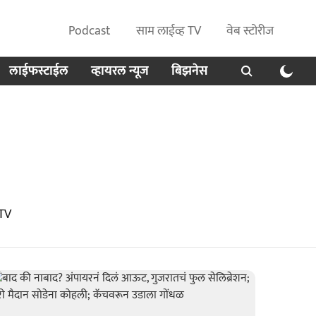
Podcast
साम लाईव्ह TV
वेब स्टोरीज
लाईफस्टाईल
व्हायरल न्यूज
बिझनेस
 TV