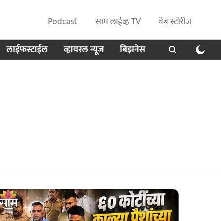
Podcast
साम लाईव्ह TV
वेब स्टोरीज
लाईफस्टाईल
व्हायरल न्यूज
बिझनेस