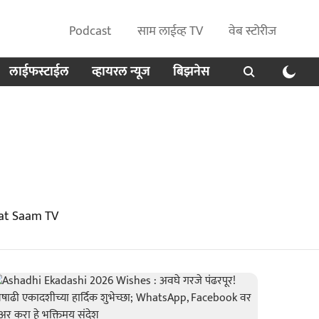
Podcast
साम लाईव्ह TV
वेब स्टोरीज
लाईफस्टाईल
व्हायरल न्यूज
बिझनेस
 at Saam TV