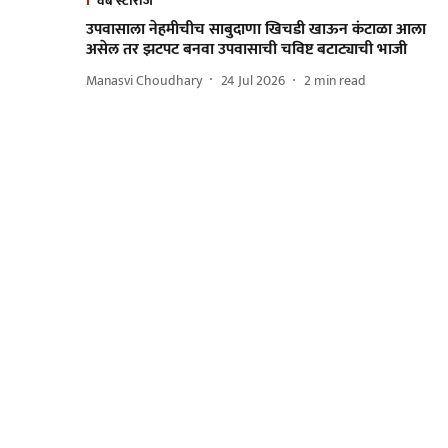
वेब स्टोरीज
उपवासाला नेहमीचीच साबुदाणा खिचडी खाऊन कंटाळा आला
असेल तर झटपट बनवा उपवासाची चविष्ट बटाट्याची भाजी
Manasvi Choudhary
24 Jul 2026
2
min read