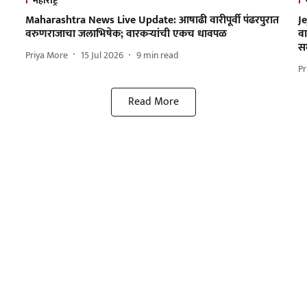
महाराष्ट्र
Maharashtra News Live Update: आषाढी वारीपूर्वी पंढरपुरात
Je
वरुणराजाचा जलाभिषेक; वारकऱ्यांची एकच धावपळ
व
स
Priya More
15 Jul 2026
9
min read
Pr
Read More