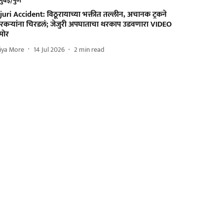
मुंबई/पुणे
juri Accident: विठूरायाच्या भक्तीत तल्लीन, अचानक ट्रकने
ारकऱ्यांना चिरडलं; जेजुरी अपघाताचा थरकाप उडवणारा VIDEO
मोर
iya More
14 Jul 2026
2
min read