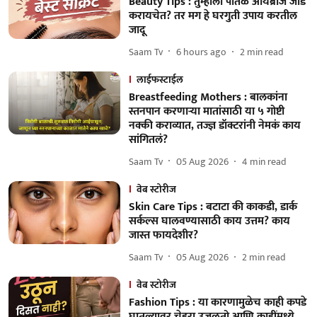
Beauty Tips : तुम्हाला पातळ आयब्रोज जाड
करायचेत? तर मग हे घरगुती उपाय करतील
जादू
Saam Tv
6 hours ago
2
min read
लाईफस्टाईल
Breastfeeding Mothers : बालकांना
स्तनपान करणाऱ्या मातांसाठी या ५ गोष्टी
नक्की कराव्यात, तज्ज्ञ डॉक्टरांनी नेमकं काय
सांगितलं?
Saam Tv
05 Aug 2026
4
min read
वेब स्टोरीज
Skin Care Tips : बटाटा की काकडी, डार्क
सर्कल्स घालवण्यासाठी काय उत्तम? काय
जास्त फायदेशीर?
Saam Tv
05 Aug 2026
2
min read
वेब स्टोरीज
Fashion Tips : या कारणामुळेच काही कपडे
घातल्यावर चेहरा उजळतो आणि काहींमध्ये