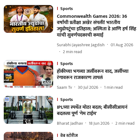
Sports
Commonwealth Games 2026: 36
वर्षांची प्रतीक्षा अखेर संपली! भारतीय
ज्युडोपटूंचा इतिहास; अस्मिता डे आणि हर्ष सिंह
यांची सुवर्णपदकाची कमाई
Surabhi Jayashree Jagdish
01 Aug 2026
2
min read
Sports
हॉकीच्या भगव्या जर्सीवरून वाद, जर्सीच्या
रंगावरून राजकारण तापलं
Saam Tv
30 Jul 2026
1
min read
Sports
IPLच्या स्पर्धेत मोठा बदल; बीसीसीआयनं
बदलला पूर्ण 'गेम टाईम'
Bharat Jadhav
18 Jun 2026
2
min read
वेब स्टोरीज