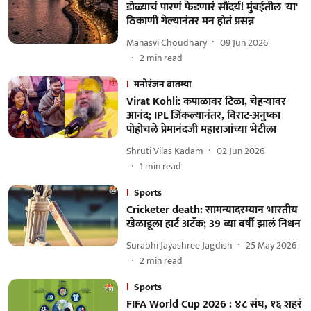
डोळ्याचं पारणं फेडणारं सौंदर्य! मुंबईतील 'या'
ठिकाणी गेल्यानंतर मन होतं प्रसन्न
Manasvi Choudhary
09 Jun 2026
2
min read
मनोरंजन बातम्या
Virat Kohli: कपाळावर टिळा, चेहऱ्यावर
आनंद; IPL जिंकल्यानंतर, विराट-अनुष्का
पोहोचले प्रेमानंदजी महाराजांच्या भेटीला
Shruti Vilas Kadam
02 Jun 2026
1
min read
Sports
Cricketer death: सामन्यादरम्यान भारतीय
खेळाडूला हार्ट अटॅक; 39 व्या वर्षी झालं निधन
Surabhi Jayashree Jagdish
25 May 2026
2
min read
Sports
FIFA World Cup 2026 : ४८ संघ, १६ शहरं