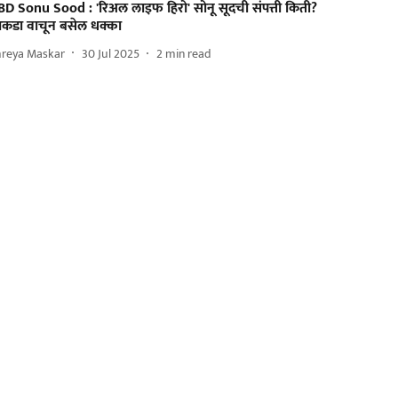
BD Sonu Sood : 'रिअल लाइफ हिरो' सोनू सूदची संपत्ती किती?
कडा वाचून बसेल धक्का
hreya Maskar
30 Jul 2025
2
min read