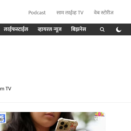
Podcast
साम लाईव्ह TV
वेब स्टोरीज
लाईफस्टाईल
व्हायरल न्यूज
बिझनेस
am TV