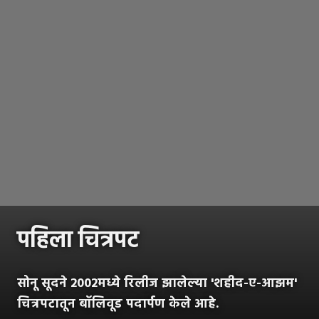
पहिला चित्रपट
सोनू सूदने 2002मध्ये रिलीज झालेल्या 'शहीद-ए-आझम'
चित्रपटातून बॉलिवूड पदार्पण केले आहे.