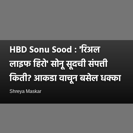
HBD Sonu Sood : 'रिअल
लाइफ हिरो' सोनू सूदची संपत्ती
किती? आकडा वाचून बसेल धक्का
Shreya Maskar