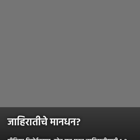
जाहिरातीचे मानधन?