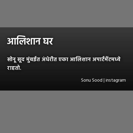
आलिशान घर
सोनू सूद मुंबईत अंधेरीत एका आलिशान अपार्टमेंटमध्ये
राहतो.
Sonu Sood | instagram