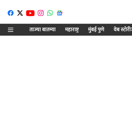
ताज्या बातम्या
महाराष्ट्र
मुंबई पुणे
वेब स्टोर