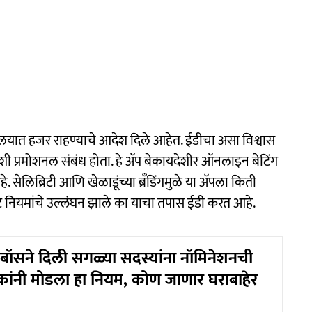
यालयात हजर राहण्याचे आदेश दिले आहेत. ईडीचा असा विश्वास
ी प्रमोशनल संबंध होता. हे अ‍ॅप बेकायदेशीर ऑनलाइन बेटिंग
सेलिब्रिटी आणि खेळाडूंच्या ब्रँडिंगमुळे या अ‍ॅपला किती
ंट नियमांचे उल्लंघन झाले का याचा तपास ईडी करत आहे.
बॉसने दिली सगळ्या सदस्यांना नॉमिनेशनची
र्धकांनी मोडला हा नियम, कोण जाणार घराबाहेर