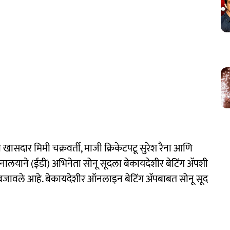
ी खासदार मिमी चक्रवर्ती, माजी क्रिकेटपटू सुरेश रैना आणि
लयाने (ईडी) अभिनेता सोनू सूदला बेकायदेशीर बेटिंग अ‍ॅपशी
 बजावले आहे. बेकायदेशीर ऑनलाइन बेटिंग अ‍ॅपबाबत सोनू सूद