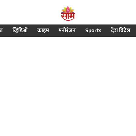
ीज
व्हिडिओ
क्राइम
मनोरंजन
Sports
देश विदेश