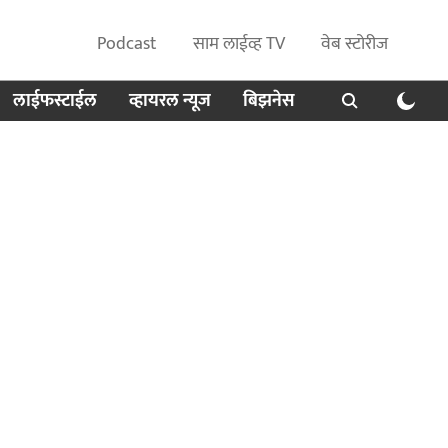
Podcast
साम लाईव्ह TV
वेब स्टोरीज
लाईफस्टाईल
व्हायरल न्यूज
बिझनेस