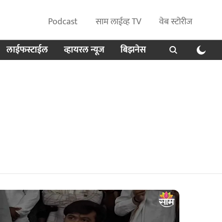
Podcast
साम लाईव्ह TV
वेब स्टोरीज
लाईफस्टाईल
व्हायरल न्यूज
बिझनेस