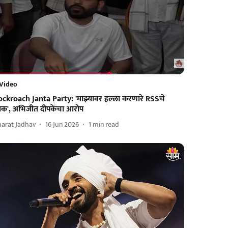
Video
ockroach Janta Party: 'माझ्यावर हल्ला करणारे RSSचे
ोक', अभिजीत दीपकेंचा आरोप
harat Jadhav
16 Jun 2026
1
min read