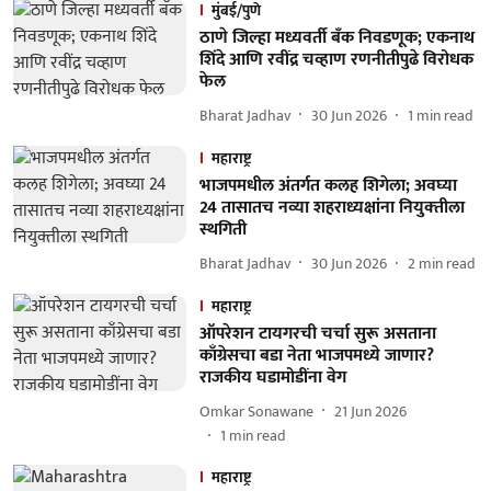
मुंबई/पुणे
ठाणे जिल्हा मध्यवर्ती बँक निवडणूक; एकनाथ
शिंदे आणि रवींद्र चव्हाण रणनीतीपुढे विरोधक
फेल
Bharat Jadhav
30 Jun 2026
1
min read
महाराष्ट्र
भाजपमधील अंतर्गत कलह शिगेला; अवघ्या
24 तासातच नव्‍या शहराध्‍यक्षांना नियुक्‍तीला
स्‍थगिती
Bharat Jadhav
30 Jun 2026
2
min read
महाराष्ट्र
ऑपरेशन टायगरची चर्चा सुरू असताना
काँग्रेसचा बडा नेता भाजपमध्ये जाणार?
राजकीय घडामोडींना वेग
Omkar Sonawane
21 Jun 2026
1
min read
महाराष्ट्र