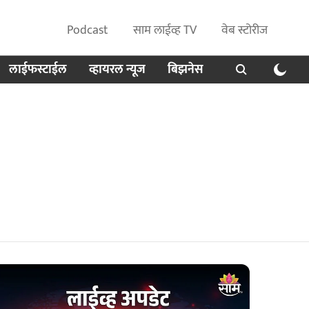
Podcast
साम लाईव्ह TV
वेब स्टोरीज
लाईफस्टाईल
व्हायरल न्यूज
बिझनेस