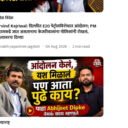
देश विदेश
rvind Kejriwal: दिल्लीत E20 पेट्रोलविरोधात आंदोलन; PM
ाउसकडे जात असतानाच केजरीवालांना पोलिसांनी रोखलं,
्त्यावरच ठिय्या
rabhi Jayashree Jagdish
04 Aug 2026
2
min read
महाराष्ट्र