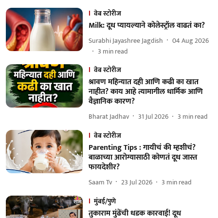
वेब स्टोरीज
Milk: दूध प्यायल्याने कोलेस्ट्रॉल वाढतं का?
Surabhi Jayashree Jagdish
04 Aug 2026
3
min read
वेब स्टोरीज
श्रावण महिन्यात दही आणि कढी का खात
नाहीत? काय आहे त्यामागील धार्मिक आणि
वैज्ञानिक कारण?
Bharat Jadhav
31 Jul 2026
3
min read
वेब स्टोरीज
Parenting Tips : गायीचं की म्हशीचं?
बाळाच्या आरोग्यासाठी कोणतं दूध जास्त
फायदेशीर?
Saam Tv
23 Jul 2026
3
min read
मुंबई/पुणे
तुकाराम मुंढेंची धडक कारवाई! दूध