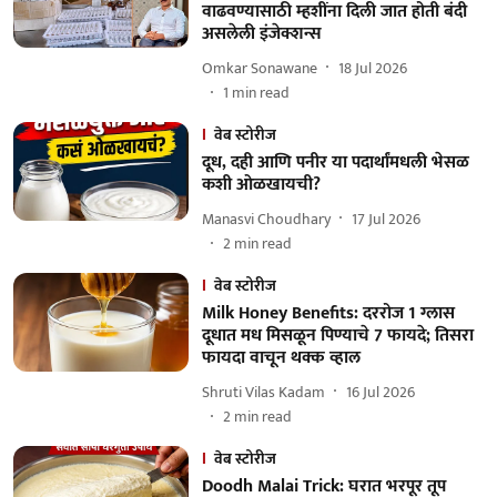
वाढवण्यासाठी म्हशींना दिली जात होती बंदी
असलेली इंजेक्शन्स
Omkar Sonawane
18 Jul 2026
1
min read
वेब स्टोरीज
दूध, दही आणि पनीर या पदार्थांमधली भेसळ
कशी ओळखायची?
Manasvi Choudhary
17 Jul 2026
2
min read
वेब स्टोरीज
Milk Honey Benefits: दररोज 1 ग्लास
दूधात मध मिसळून पिण्याचे 7 फायदे; तिसरा
फायदा वाचून थक्क व्हाल
Shruti Vilas Kadam
16 Jul 2026
2
min read
वेब स्टोरीज
Doodh Malai Trick: घरात भरपूर तूप