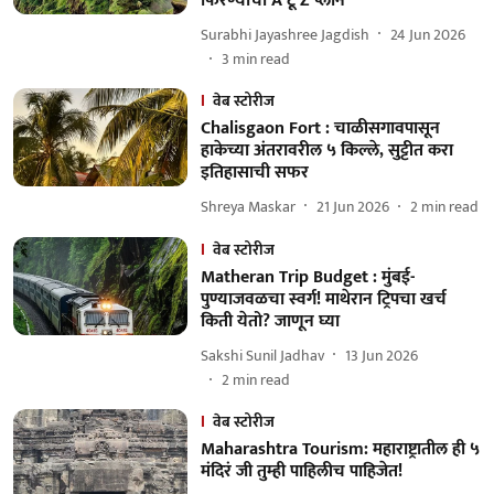
फिरण्याचा A टू Z प्लान
Surabhi Jayashree Jagdish
24 Jun 2026
3
min read
वेब स्टोरीज
Chalisgaon Fort : चाळीसगावपासून
हाकेच्या अंतरावरील ५ किल्ले, सुट्टीत करा
इतिहासाची सफर
Shreya Maskar
21 Jun 2026
2
min read
वेब स्टोरीज
Matheran Trip Budget : मुंबई-
पुण्याजवळचा स्वर्ग! माथेरान ट्रिपचा खर्च
किती येतो? जाणून घ्या
Sakshi Sunil Jadhav
13 Jun 2026
2
min read
वेब स्टोरीज
Maharashtra Tourism: महाराष्ट्रातील ही ५
मंदिरं जी तुम्ही पाहिलीच पाहिजेत!