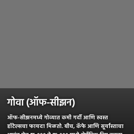
गोवा (ऑफ-सीझन)
ऑफ-सीझनमध्ये गोव्यात कमी गर्दी आणि स्वस्त
हॉटेल्सचा फायदा मिळतो. बीच, कॅफे आणि सूर्यास्ताचा