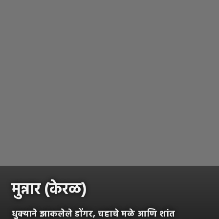
मुन्नार (केरळ)
धुक्याने झाकलेले डोंगर, चहाचे मळे आणि शांत