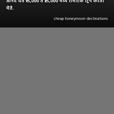
आनंद घेत ₹15,000 ते ₹25,000 मध्ये रोमँटिक ट्रिप करता
येते.
cheap honeymoon destinations