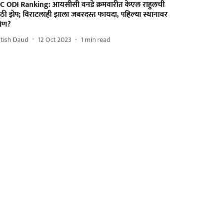
CC ODI Ranking: आयसीसी वनडे क्रमवारीत केएल राहुलची
ठी झेप; विराटलाही झाला जबरदस्त फायदा, पहिल्या स्थानावर
ोण?
atish Daud
12 Oct 2023
1
min read