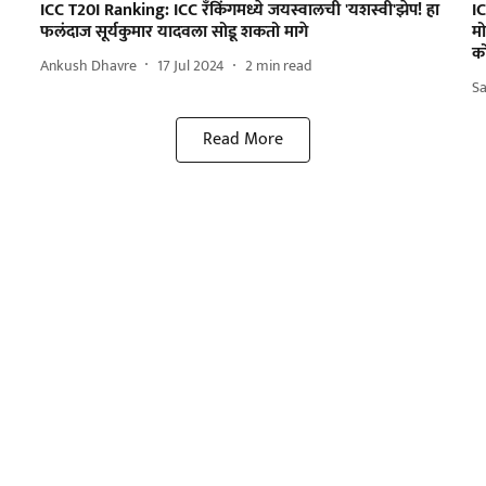
ICC T20I Ranking: ICC रँकिंगमध्ये जयस्वालची 'यशस्वी'झेप! हा
I
फलंदाज सूर्यकुमार यादवला सोडू शकतो मागे
मो
क
Ankush Dhavre
17 Jul 2024
2
min read
S
Read More