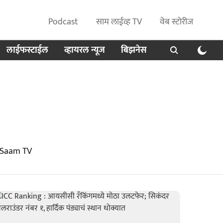
Podcast
साम लाईव्ह TV
वेब स्टोरीज
लाईफस्टाईल
व्हायरल न्यूज
बिझनेस
t Saam TV