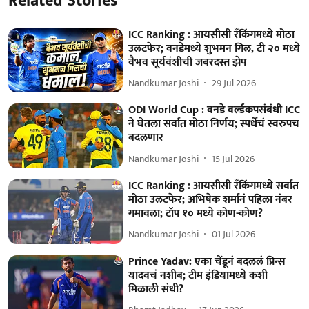
Related Stories
ICC Ranking : आयसीसी रँकिंगमध्ये मोठा
उलटफेर; वनडेमध्ये शुभमन गिल, टी २० मध्ये
वैभव सूर्यवंशीची जबरदस्त झेप
Nandkumar Joshi
29 Jul 2026
ODI World Cup : वनडे वर्ल्डकपसंबंधी ICC
ने घेतला सर्वात मोठा निर्णय; स्पर्धेचं स्वरुपच
बदलणार
Nandkumar Joshi
15 Jul 2026
ICC Ranking : आयसीसी रँकिंगमध्ये सर्वात
मोठा उलटफेर; अभिषेक शर्मानं पहिला नंबर
गमावला; टॉप १० मध्ये कोण-कोण?
Nandkumar Joshi
01 Jul 2026
Prince Yadav: एका चेंडूनं बदललं प्रिन्स
यादवचं नशीब; टीम इंडियामध्ये कशी
मिळाली संधी?