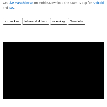
Get
Live Marathi news
on Mobile. Download the Saam Tv app for
Android
and
IOS
.
icc rannking
Indian cricket team
icc ranking
Team India