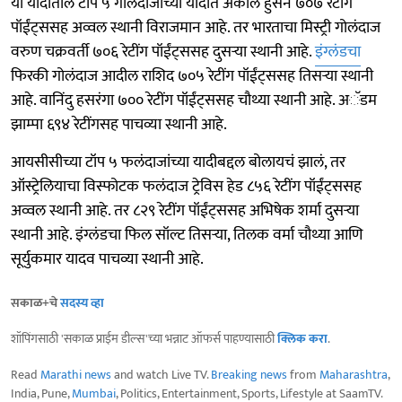
या यादीतील टॉप ५ गोलंदाजांच्या यादीत अकील हुसेन ७०७ रेटींग
पॉईंट्ससह अव्वल स्थानी विराजमान आहे. तर भारताचा मिस्ट्री गोलंदाज
वरुण चक्रवर्ती ७०६ रेटींग पॉईंट्ससह दुसऱ्या स्थानी आहे.
इंग्लंडचा
फिरकी गोलंदाज आदील राशिद ७०५ रेटींग पॉईंट्ससह तिसऱ्या स्थानी
आहे. वानिंदु हसरंगा ७०० रेटींग पॉईंट्ससह चौथ्या स्थानी आहे. अॅडम
झाम्पा ६९४ रेटींगसह पाचव्या स्थानी आहे.
आयसीसीच्या टॉप ५ फलंदाजांच्या यादीबद्दल बोलायचं झालं, तर
ऑस्ट्रेलियाचा विस्फोटक फलंदाज ट्रेविस हेड ८५६ रेटींग पॉईंट्ससह
अव्वल स्थानी आहे. तर ८२९ रेटींग पॉईंट्ससह अभिषेक शर्मा दुसऱ्या
स्थानी आहे. इंग्लंडचा फिल सॉल्ट तिसऱ्या, तिलक वर्मा चौथ्या आणि
सूर्युकमार यादव पाचव्या स्थानी आहे.
सकाळ+चे
सदस्य व्हा
शॉपिंगसाठी 'सकाळ प्राईम डील्स'च्या भन्नाट ऑफर्स पाहण्यासाठी
क्लिक करा
.
Read
Marathi news
and watch Live TV.
Breaking news
from
Maharashtra
,
India, Pune,
Mumbai
, Politics, Entertainment, Sports, Lifestyle at SaamTV.