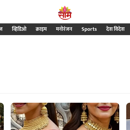
ीज
व्हिडिओ
क्राइम
मनोरंजन
Sports
देश विदेश