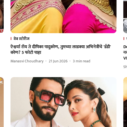
वेब स्टोरीज
ऐश्वर्या रॉय ते दीपिका पादुकोण, तुमच्या लाडक्या अभिनेत्रींचे 'डॅडी'
D
कोण? 5 फोटो पाहा
नव
V
Manasvi Choudhary
21 Jun 2026
3
min read
S