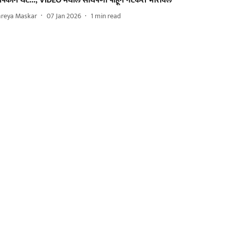
पिकाने थेट...; VIDEO मधील साधेपणा पाहून नेटकरी भारावले
hreya Maskar
07 Jan 2026
1
min read