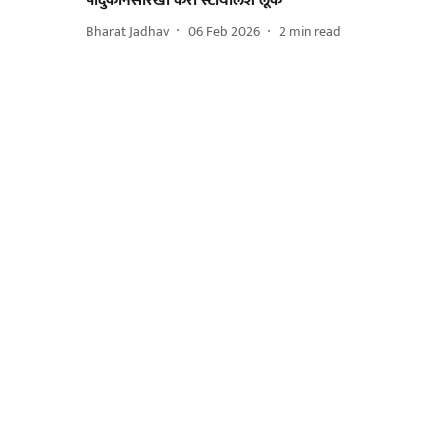
पादुकोनसारखा करा स्टायलिश लूक
Bharat Jadhav
06 Feb 2026
2
min read