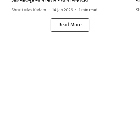
आहे बॉलिवूडच्या बाजीराव-मस्तानी लव्हस्टोरी
दी
Shruti Vilas Kadam
14 Jan 2026
1
min read
S
Read More