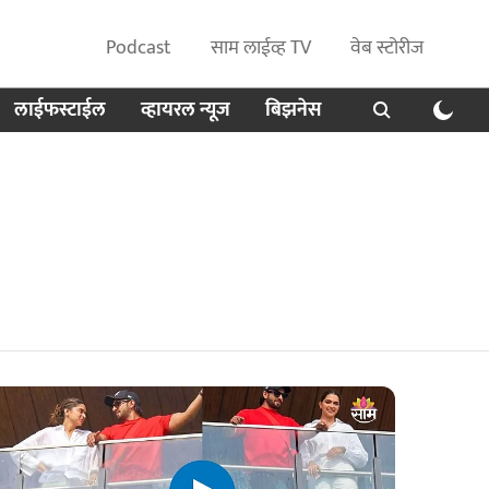
Podcast
साम लाईव्ह TV
वेब स्टोरीज
लाईफस्टाईल
व्हायरल न्यूज
बिझनेस