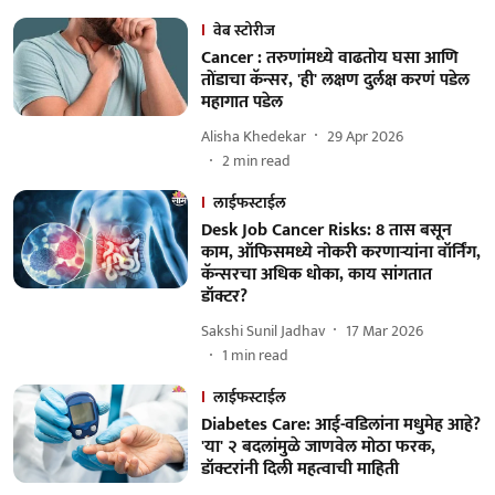
वेब स्टोरीज
Cancer : तरुणांमध्ये वाढतोय घसा आणि
तोंडाचा कॅन्सर, 'ही' लक्षण दुर्लक्ष करणं पडेल
महागात पडेल
Alisha Khedekar
29 Apr 2026
2
min read
लाईफस्टाईल
Desk Job Cancer Risks: 8 तास बसून
काम, ऑफिसमध्ये नोकरी करणाऱ्यांना वॉर्निंग,
कॅन्सरचा अधिक धोका, काय सांगतात
डॉक्टर?
Sakshi Sunil Jadhav
17 Mar 2026
1
min read
लाईफस्टाईल
Diabetes Care: आई-वडिलांना मधुमेह आहे?
'या' २ बदलांमुळे जाणवेल मोठा फरक,
डॉक्टरांनी दिली महत्वाची माहिती