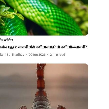
वेब स्टोरीज
nake Eggs: सापाची अंडी कशी असतात? ती कशी ओळखायची?
kshi Sunil Jadhav
02 Jun 2026
2
min read