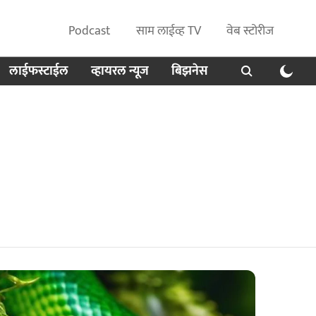
Podcast
साम लाईव्ह TV
वेब स्टोरीज
लाईफस्टाईल
व्हायरल न्यूज
बिझनेस