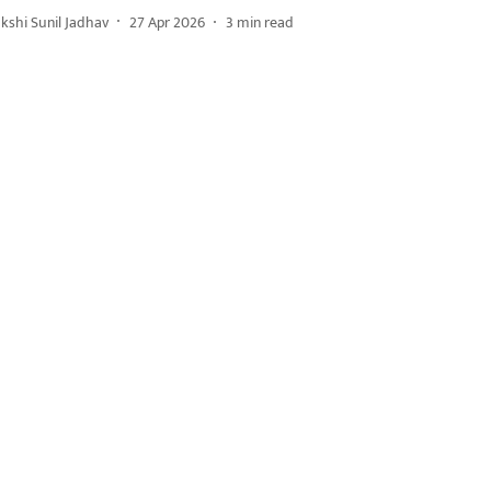
kshi Sunil Jadhav
27 Apr 2026
3
min read