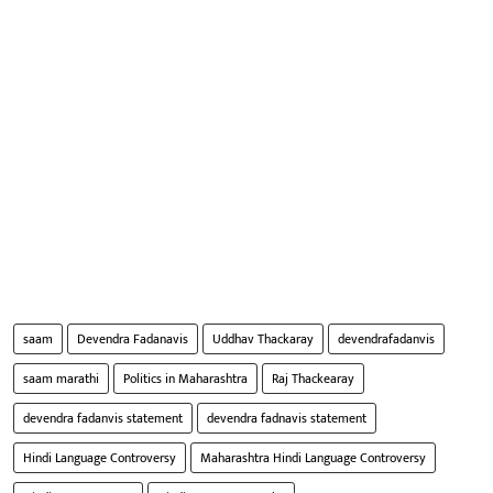
saam
Devendra Fadanavis
Uddhav Thackaray
devendrafadanvis
saam marathi
Politics in Maharashtra
Raj Thackearay
devendra fadanvis statement
devendra fadnavis statement
Hindi Language Controversy
Maharashtra Hindi Language Controversy