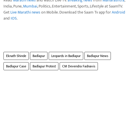
Read
Marathi news
and watch Live TV.
Breaking news
from
Maharashtra
,
India, Pune,
Mumbai
, Politics, Entertainment, Sports, Lifestyle at SaamTV.
Get
Live Marathi news
on Mobile. Download the Saam Tv app for
Android
and
IOS
.
Eknath Shinde
Badlapur
Leopards in Badlapur
Badlapur News
Badlapur Case
Badlapur Protest
CM Devendra Fadnavis