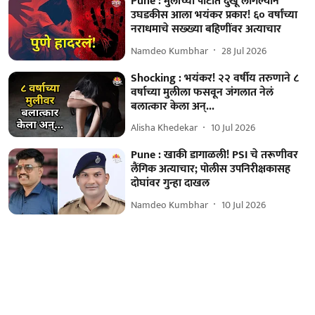
Pune : मुलीच्या पोटात दुखू लागल्याने
उघडकीस आला भयंकर प्रकार! ६० वर्षांच्या
नराधमाचे सख्ख्या बहिणींवर अत्याचार
Namdeo Kumbhar
28 Jul 2026
Shocking : भयंकर! २२ वर्षीय तरुणाने ८
वर्षाच्या मुलीला फसवून जंगलात नेलं
बलात्कार केला अन्...
Alisha Khedekar
10 Jul 2026
Pune : खाकी डागाळली! PSI चे तरूणीवर
लैंगिक अत्याचार; पोलीस उपनिरीक्षकासह
दोघांवर गुन्हा दाखल
Namdeo Kumbhar
10 Jul 2026