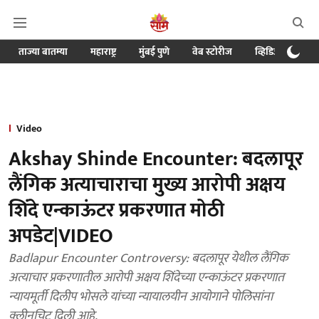
ताज्या बातम्या
महाराष्ट्र
मुंबई पुणे
वेब स्टोरीज
व्हिडिओ
क्र
Video
Akshay Shinde Encounter: बदलापूर
लैंगिक अत्याचाराचा मुख्य आरोपी अक्षय
शिंदे एन्काऊंटर प्रकरणात मोठी
अपडेट|VIDEO
Badlapur Encounter Controversy: बदलापूर येथील लैंगिक
अत्याचार प्रकरणातील आरोपी अक्षय शिंदेच्या एन्काऊंटर प्रकरणात
न्यायमूर्ती दिलीप भोसले यांच्या न्यायालयीन आयोगाने पोलिसांना
क्लीनचिट दिली आहे.