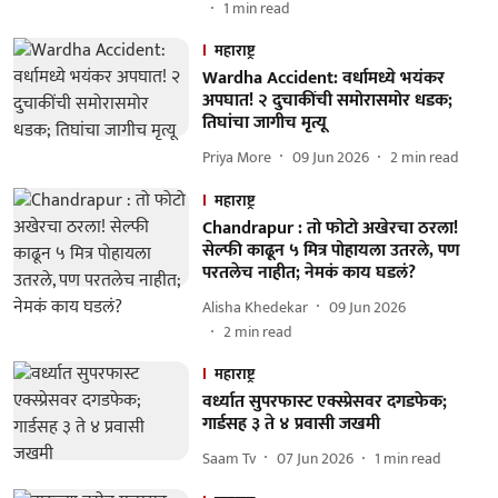
1
min read
महाराष्ट्र
Wardha Accident: वर्धामध्ये भयंकर
अपघात! २ दुचाकींची समोरासमोर धडक;
तिघांचा जागीच मृत्यू
Priya More
09 Jun 2026
2
min read
महाराष्ट्र
Chandrapur : तो फोटो अखेरचा ठरला!
सेल्फी काढून ५ मित्र पोहायला उतरले, पण
परतलेच नाहीत; नेमकं काय घडलं?
Alisha Khedekar
09 Jun 2026
2
min read
महाराष्ट्र
वर्ध्यात सुपरफास्ट एक्स्प्रेसवर दगडफेक;
गार्डसह ३ ते ४ प्रवासी जखमी
Saam Tv
07 Jun 2026
1
min read