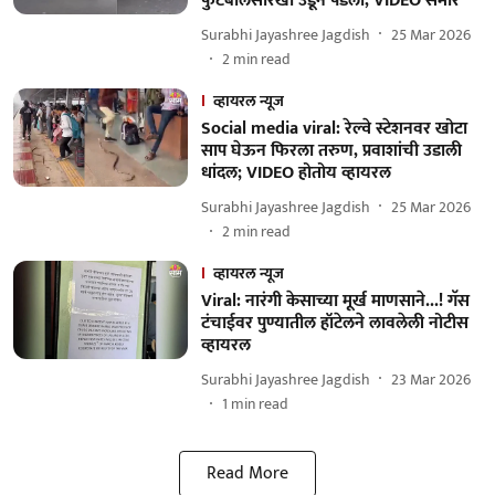
फुटबॉलसारखा उडून पडला, VIDEO समोर
Surabhi Jayashree Jagdish
25 Mar 2026
2
min read
व्हायरल न्यूज
Social media viral: रेल्वे स्टेशनवर खोटा
साप घेऊन फिरला तरुण, प्रवाशांची उडाली
धांदल; VIDEO होतोय व्हायरल
Surabhi Jayashree Jagdish
25 Mar 2026
2
min read
व्हायरल न्यूज
Viral: नारंगी केसाच्या मूर्ख माणसाने...! गॅस
टंचाईवर पुण्यातील हॉटेलने लावलेली नोटीस
व्हायरल
Surabhi Jayashree Jagdish
23 Mar 2026
1
min read
Read More