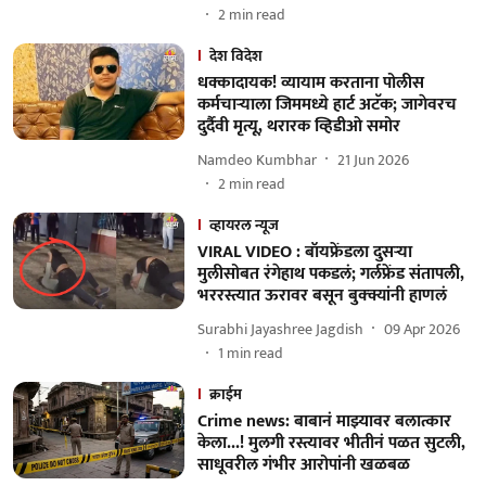
2
min read
देश विदेश
धक्कादायक! व्यायाम करताना पोलीस
कर्मचाऱ्याला जिममध्ये हार्ट अटॅक; जागेवरच
दुर्दैवी मृत्यू, थरारक व्हिडीओ समोर
Namdeo Kumbhar
21 Jun 2026
2
min read
व्हायरल न्यूज
VIRAL VIDEO : बॉयफ्रेंडला दुसऱ्या
मुलीसोबत रंगेहाथ पकडलं; गर्लफ्रेंड संतापली,
भररस्त्यात ऊरावर बसून बुक्क्यांनी हाणलं
Surabhi Jayashree Jagdish
09 Apr 2026
1
min read
क्राईम
Crime news: बाबानं माझ्यावर बलात्कार
केला...! मुलगी रस्त्यावर भीतीनं पळत सुटली,
साधूवरील गंभीर आरोपांनी खळबळ